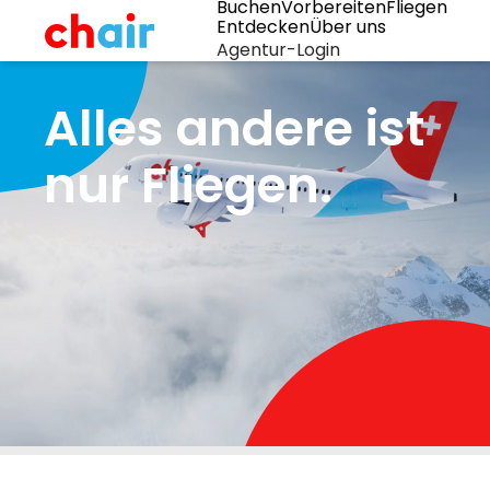
Buchen
Vorbereiten
Fliegen
Entdecken
Über uns
Agentur-Login
Alles andere ist
nur Fliegen.